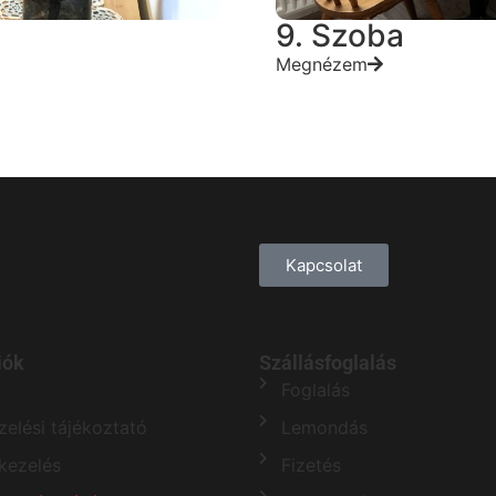
9. Szoba
Megnézem
Kapcsolat
iók
Szállásfoglalás
Foglalás
elési tájékoztató
Lemondás
kezelés
Fizetés