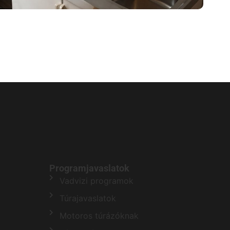
Programjavaslatok
Vadvizi programok
Túrajavaslatok
Motoros túrázóknak