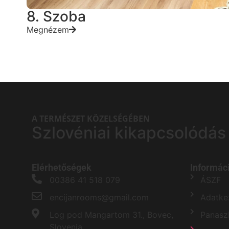
8. Szoba
Megnézem
A TERMÉSZET KÖZELSÉGÉBEN
Szlovéniai kikapcsolódás
Elérhetőségek
Informác
00386 41 518 079
ÁSZF
encijanrooms@gmail.com
Adatkez
Log pod Mangartom 31., Bovec,
Panasz
Slovenia