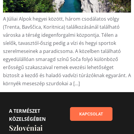
A Júliai Alpok hegyei között, három csodálatos völgy
(Trenta, Bavščica, Koritnica) találkozásánál található
városka a térség idegenforgalmi központja. Télen a
síelők, tavasztól-őszig pedig a vízi és hegyi sportok
szerelmeseinek a paradicsoma. A közelben található
egyedülállóan smaragd színű Soča folyó különböző
erősségű szakaszaival remek evezési lehetőséget
biztosít a kezdő és haladó vadvízi túrázóknak egyaránt. A
környék meseszép szurdokai a […]
A TERMÉSZET
KAPCSOLAT
KÖZELSÉGÉBEN
Szlovéniai