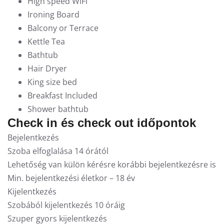
High speed WiFi
Ironing Board
Balcony or Terrace
Kettle Tea
Bathtub
Hair Dryer
King size bed
Breakfast Included
Shower bathtub
Check in és check out időpontok
Bejelentkezés
Szoba elfoglalása 14 órától
Lehetőség van külön kérésre korábbi bejelentkezésre is
Min. bejelentkezési életkor – 18 év
Kijelentkezés
Szobából kijelentkezés 10 óráig
Szuper gyors kijelentkezés