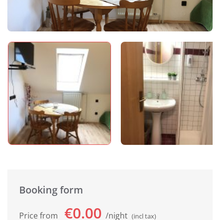
Booking form
€0.00
Price from
night
(incl tax)