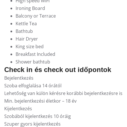
High speed WiFi
Ironing Board
Balcony or Terrace
Kettle Tea
Bathtub
Hair Dryer
King size bed
Breakfast Included
Shower bathtub
Check in és check out időpontok
Bejelentkezés
Szoba elfoglalása 14 órától
Lehetőség van külön kérésre korábbi bejelentkezésre is
Min. bejelentkezési életkor – 18 év
Kijelentkezés
Szobából kijelentkezés 10 óráig
Szuper gyors kijelentkezés