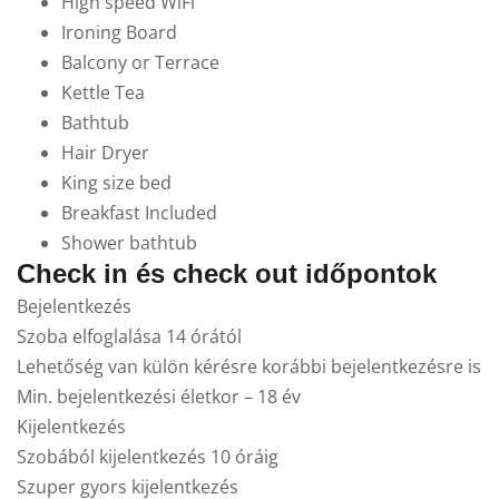
High speed WiFi
Ironing Board
Balcony or Terrace
Kettle Tea
Bathtub
Hair Dryer
King size bed
Breakfast Included
Shower bathtub
Check in és check out időpontok
Bejelentkezés
Szoba elfoglalása 14 órától
Lehetőség van külön kérésre korábbi bejelentkezésre is
Min. bejelentkezési életkor – 18 év
Kijelentkezés
Szobából kijelentkezés 10 óráig
Szuper gyors kijelentkezés