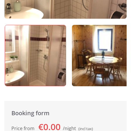
Booking form
€0.00
Price from
night
(incl tax)