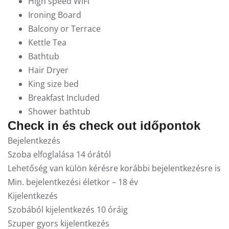
High speed WiFi
Ironing Board
Balcony or Terrace
Kettle Tea
Bathtub
Hair Dryer
King size bed
Breakfast Included
Shower bathtub
Check in és check out időpontok
Bejelentkezés
Szoba elfoglalása 14 órától
Lehetőség van külön kérésre korábbi bejelentkezésre is
Min. bejelentkezési életkor – 18 év
Kijelentkezés
Szobából kijelentkezés 10 óráig
Szuper gyors kijelentkezés