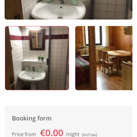
Booking form
€0.00
Price from
night
(incl tax)