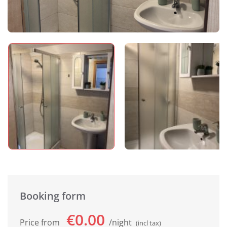
Booking form
€0.00
Price from
night
(incl tax)