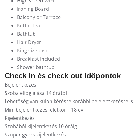
High speed WiFi
Ironing Board
Balcony or Terrace
Kettle Tea
Bathtub
Hair Dryer
King size bed
Breakfast Included
Shower bathtub
Check in és check out időpontok
Bejelentkezés
Szoba elfoglalása 14 órától
Lehetőség van külön kérésre korábbi bejelentkezésre is
Min. bejelentkezési életkor – 18 év
Kijelentkezés
Szobából kijelentkezés 10 óráig
Szuper gyors kijelentkezés