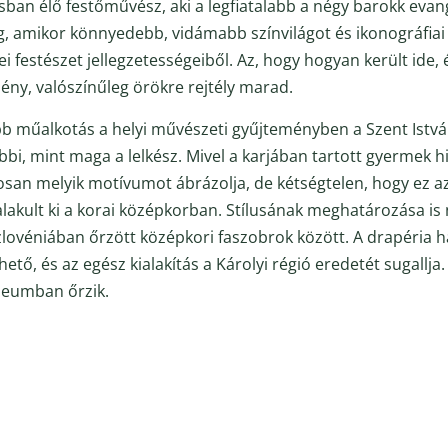
sban élő festőművész, aki a legfiatalabb a négy barokk evan
, amikor könnyedebb, vidámabb színvilágot és ikonográfiai 
ei festészet jellegzetességeiből. Az, hogy hogyan került ide
mény, valószínűleg örökre rejtély marad.
abb műalkotás a helyi művészeti gyűjteményben a Szent Istv
bbi, mint maga a lelkész. Mivel a karjában tartott gyermek h
san melyik motívumot ábrázolja, de kétségtelen, hogy ez az 
alakult ki a korai középkorban. Stílusának meghatározása i
lovéniában őrzött középkori faszobrok között. A drapéria ha
tő, és az egész kialakítás a Károlyi régió eredetét sugallja
zeumban őrzik.