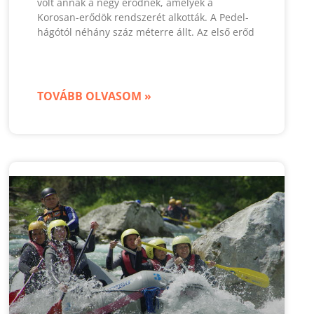
volt annak a négy erődnek, amelyek a
Korosan-erődök rendszerét alkották. A Pedel-
hágótól néhány száz méterre állt. Az első erőd
TOVÁBB OLVASOM »