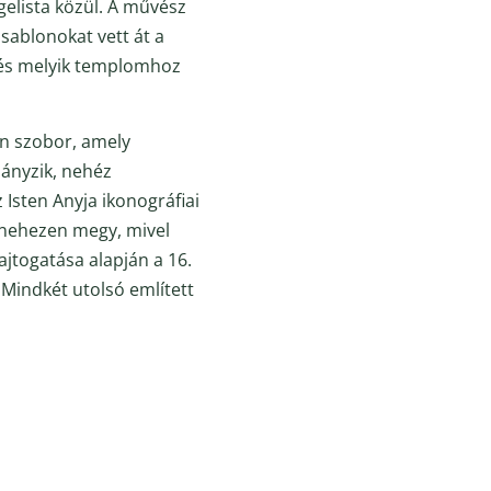
gelista közül. A művész
sablonokat vett át a
, és melyik templomhoz
án szobor, amely
iányzik, nehéz
Isten Anyja ikonográfiai
s nehezen megy, mivel
jtogatása alapján a 16.
. Mindkét utolsó említett