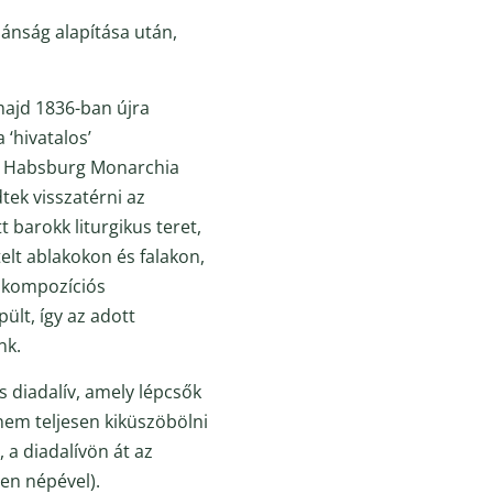
lánság alapítása után,
 majd 1836-ban újra
 ‘hivatalos’
s a Habsburg Monarchia
tek visszatérni az
 barokk liturgikus teret,
elt ablakokon és falakon,
r kompozíciós
lt, így az adott
nk.
s diadalív, amely lépcsők
e nem teljesen kiküszöbölni
 a diadalívön át az
ten népével).