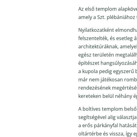
Az első templom alapkövét
amely a Szt. plébániához
Nyilatkozatként elmondhat
felszentelték, és esetleg 
architektúráknak, amelye
egész területén megtalálh
építészet hangsúlyozásához
a kupola pedig egyszerű b
már nem játékosan rombol
rendezésének megértését.
kereteken belül néhány ép
A boltíves templom belső 
segítségével alig választj
a erős párkányfal hatását
oltártérbe és vissza, így