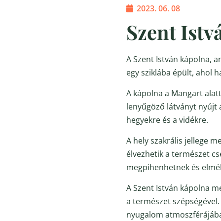
2023. 06. 08
Szent Istv
A Szent István kápolna, a
egy sziklába épült, ahol
A kápolna a Mangart alatt
lenyűgöző látványt nyújt 
hegyekre és a vidékre.
A hely szakrális jellege 
élvezhetik a természet cs
megpihenhetnek és elmé
A Szent István kápolna m
a természet szépségével. 
nyugalom atmoszférájában