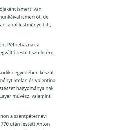
ójaként ismert Ivan
munkáival ismeri őt, de
n, ahol festményeit itt,
ent Pétneháznak a
gváltó teste tiszteletére,
ásodik negyedében készült
tményt Stefan és Valentina
festészet hagyományainak
 Layer művész, valamint
onon a szentpéternévi
1770 után festett Anton