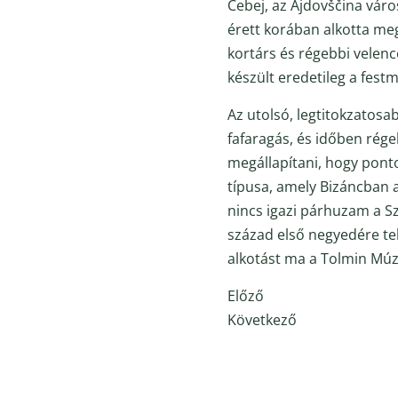
Cebej, az Ajdovščina váro
érett korában alkotta meg
kortárs és régebbi velenc
készült eredetileg a fest
Az utolsó, legtitokzatos
fafaragás, és időben rége
megállapítani, hogy ponto
típusa, amely Bizáncban 
nincs igazi párhuzam a Sz
század első negyedére tehe
alkotást ma a Tolmin Mú
Előző
Következő