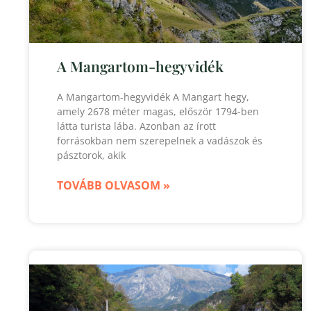
A Mangartom-hegyvidék
A Mangartom-hegyvidék A Mangart hegy,
amely 2678 méter magas, először 1794-ben
látta turista lába. Azonban az írott
forrásokban nem szerepelnek a vadászok és
pásztorok, akik
TOVÁBB OLVASOM »