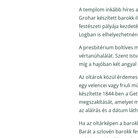
A templom inkább híres a
Grohar készített barokk i
festészeti pályája kezdet
Logban is elhelyezhetnén
A presbitérium boltíves
vértanúhalálát. Szent Istv
míg a hajóban két angyal
Az oltárok közül érdemes
egy velencei vagy friuli 
készítette 1844-ben a Ge
megszakítását, amelyet m
az aláírás és a dátum láth
Ha az oltárképen a barok
Barát a szlovén barokk fe