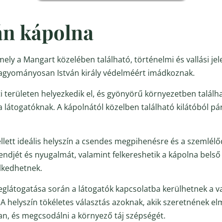
án kápolna
mely a Mangart közelében található, történelmi és vallási jel
 hagyományosan István király védelméért imádkoznak.
i területen helyezkedik el, és gyönyörű környezetben találha
a látogatóknak. A kápolnától közelben található kilátóból p
mellett ideális helyszín a csendes megpihenésre és a szemlélő
endjét és nyugalmát, valamint felkereshetik a kápolna belső 
lkedhetnek.
eglátogatása során a látogatók kapcsolatba kerülhetnek a v
A helyszín tökéletes választás azoknak, akik szeretnének el
, és megcsodálni a környező táj szépségét.