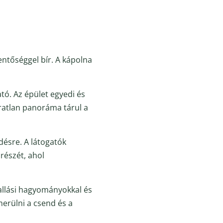
entőséggel bír. A kápolna
tó. Az épület egyedi és
áratlan panoráma tárul a
désre. A látogatók
részét, ahol
allási hagyományokkal és
merülni a csend és a