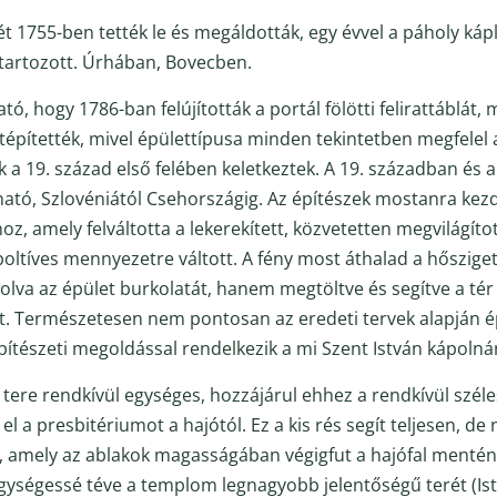
 1755-ben tették le és megáldották, egy évvel a páholy káp
 tartozott. Úrhában, Bovecben.
ó, hogy 1786-ban felújították a portál fölötti felirattáblát,
átépítették, mivel épülettípusa minden tekintetben megfelel a
k a 19. század első felében keletkeztek. A 19. században é
ató, Szlovéniától Csehországig. Az építészek mostanra kezd
, amely felváltotta a lekerekített, közvetetten megvilágított
oltíves mennyezetre váltott. A fény most áthalad a hősziget
va az épület burkolatát, hanem megtöltve és segítve a té
 Természetesen nem pontosan az eredeti tervek alapján épü
ítészeti megoldással rendelkezik a mi Szent István kápolná
tere rendkívül egységes, hozzájárul ehhez a rendkívül széle
a el a presbitériumot a hajótól. Ez a kis rés segít teljesen, d
, amely az ablakok magasságában végigfut a hajófal mentén,
 egységessé téve a templom legnagyobb jelentőségű terét (Is