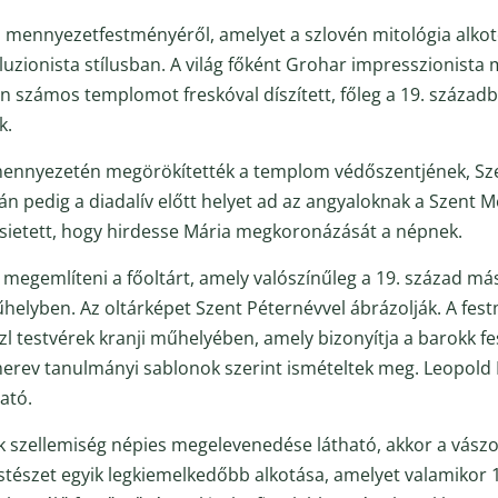
 mennyezetfestményéről, amelyet a szlovén mitológia alkot
lluzionista stílusban. A világ főként Grohar impresszionista 
én számos templomot freskóval díszített, főleg a 19. századba
k.
 mennyezetén megörökítették a templom védőszentjének, Sz
án pedig a diadalív előtt helyet ad az angyaloknak a Szent Me
 sietett, hogy hirdesse Mária megkoronázását a népnek.
 megemlíteni a főoltárt, amely valószínűleg a 19. század m
műhelyben. Az oltárképet Szent Péternévvel ábrázolják. A fes
tzl testvérek kranji műhelyében, amely bizonyítja a barokk 
erev tanulmányi sablonok szerint ismételtek meg. Leopold
ató.
k szellemiség népies megelevenedése látható, akkor a vász
stészet egyik legkiemelkedőbb alkotása, amelyet valamikor 