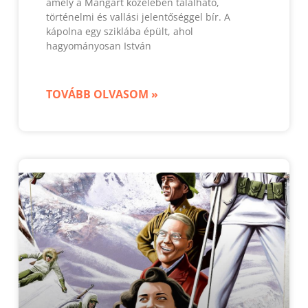
amely a Mangart közelében található,
történelmi és vallási jelentőséggel bír. A
kápolna egy sziklába épült, ahol
hagyományosan István
TOVÁBB OLVASOM »