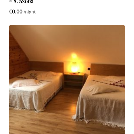
# 8. Szoba
€0.00
night