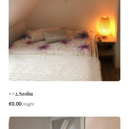
##2.Szoba
€0.00
night