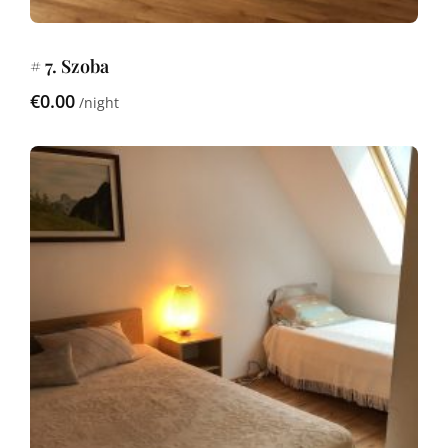
# 7. Szoba
€0.00
night