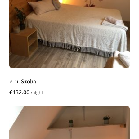
##1. Szoba
€132.00
night