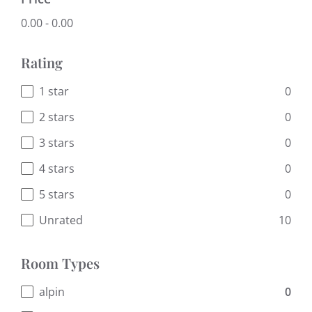
0.00
-
0.00
Rating
0
1 star
0
2 stars
0
3 stars
0
4 stars
0
5 stars
10
Unrated
Room Types
0
alpin