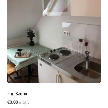
# 9. Szoba
€0.00
night